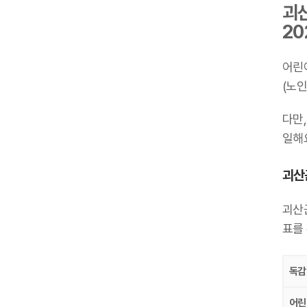
괴산
20
어린
(노인
다만,
일해요
괴산군
괴산군
표를
독감
어린