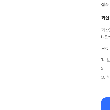
접종
괴산
괴산
나만
무료
무