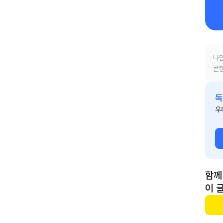
나만
콘텐
독
우
함께
이 