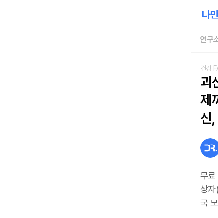
연구소
건강 F
괴
제까
신,
무료
상자(
국 