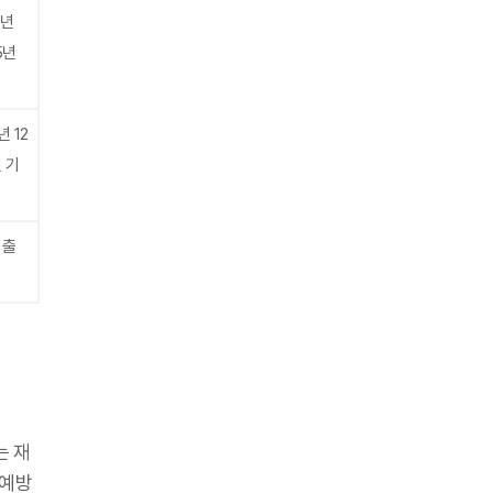
0년
5년
년 12
 기
 출
는 재
 예방