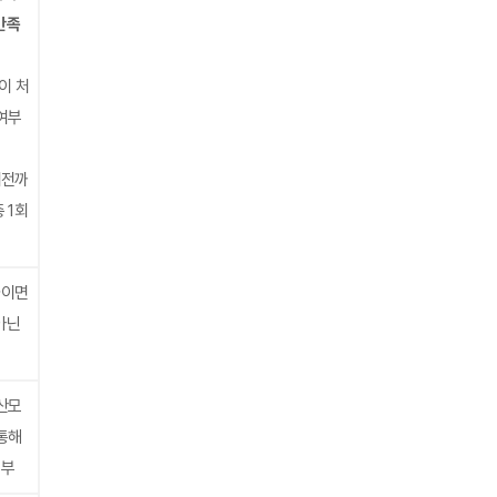
만족
이 처
여부
 이전까
 1회
하이면
아닌
산모
통해
신부