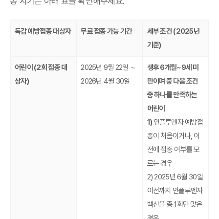
종 시기는 아래 표를 확인해주세요.
독감 예방접종 대상자
무료 접종 가능 기간
세부 조건 (2025년
기준)
어린이 (2회 접종 대
2025년 9월 22일 ∼
생후 6개월~9세 미
상자)
2026년 4월 30일
만이며 중 다음 조건
중 하나를 만족하는
어린이
1)
인플루엔자 예방접
종이 처음이거나, 이
전에 접종 여부를 모
르는 경우
2) 2025년 6월 30일
이전까지 인플루엔자
백신을 총 1회만 맞은
경우