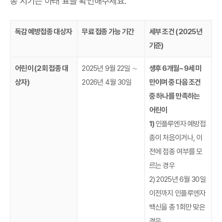
종 시기는 아래 표를 확인해주세요.
독감 예방접종 대상자
무료 접종 가능 기간
세부 조건 (2025년
기준)
어린이 (2회 접종 대
2025년 9월 22일 ∼
생후 6개월~9세 미
상자)
2026년 4월 30일
만이며 중 다음 조건
중 하나를 만족하는
어린이
1)
인플루엔자 예방접
종이 처음이거나, 이
전에 접종 여부를 모
르는 경우
2) 2025년 6월 30일
이전까지 인플루엔자
백신을 총 1회만 맞은
경우