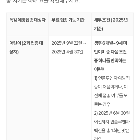
종 시기는 아래 표를 확인해주세요.
독감 예방접종 대상자
무료 접종 가능 기간
세부 조건 (2025년
기준)
어린이 (2회 접종 대
2025년 9월 22일 ∼
생후 6개월~9세 미
상자)
2026년 4월 30일
만이며 중 다음 조건
중 하나를 만족하는
어린이
1)
인플루엔자 예방접
종이 처음이거나, 이
전에 접종 여부를 모
르는 경우
2) 2025년 6월 30일
이전까지 인플루엔자
백신을 총 1회만 맞은
경우