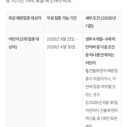
종 시기는 아래 표를 확인해주세요.
독감 예방접종 대상자
무료 접종 가능 기간
세부 조건 (2025년
기준)
어린이 (2회 접종 대
2025년 9월 22일 ∼
생후 6개월~9세 미
상자)
2026년 4월 30일
만이며 중 다음 조건
중 하나를 만족하는
어린이
1)
인플루엔자 예방접
종이 처음이거나, 이
전에 접종 여부를 모
르는 경우
2) 2025년 6월 30일
이전까지 인플루엔자
백신을 총 1회만 맞은
경우