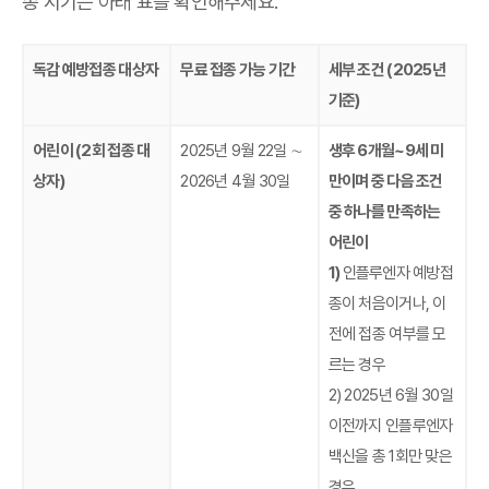
종 시기는 아래 표를 확인해주세요.
독감 예방접종 대상자
무료 접종 가능 기간
세부 조건 (2025년
기준)
어린이 (2회 접종 대
2025년 9월 22일 ∼
생후 6개월~9세 미
상자)
2026년 4월 30일
만이며 중 다음 조건
중 하나를 만족하는
어린이
1)
인플루엔자 예방접
종이 처음이거나, 이
전에 접종 여부를 모
르는 경우
2) 2025년 6월 30일
이전까지 인플루엔자
백신을 총 1회만 맞은
경우