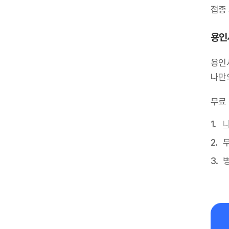
접종
용인
용인
나만
무료
무