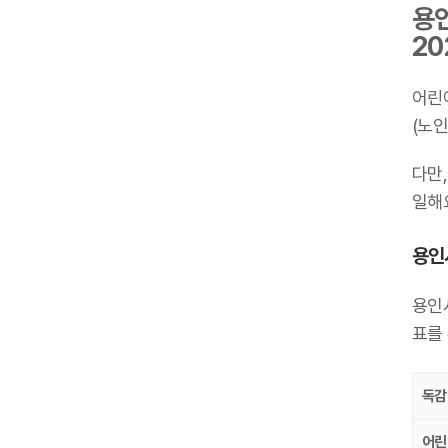
용인
20
어린
(노인
다만,
일해요
용인시
용인시
표를
독감
어린