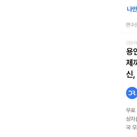
연구소
건강 F
용
제까
신,
무료
상자(
국 