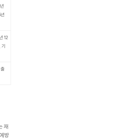
0년
5년
년 12
 기
 출
는 재
 예방