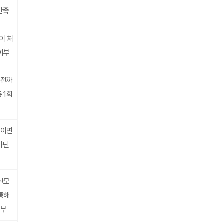
만족
이 처
여부
 이전까
 1회
하이면
아닌
산모
통해
신부