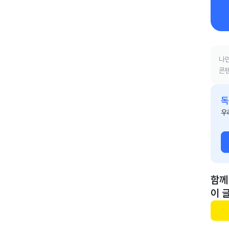
나만
콘텐
독
우
함께
이 