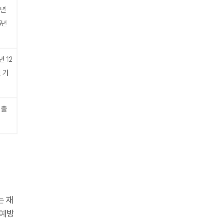
0년
5년
년 12
 기
 출
는 재
 예방