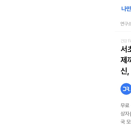
연구소
건강 F
서
제까
신,
무료
상자(
국 