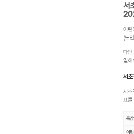
서초
20
어린
(노인
다만,
일해요
서초구
서초구
표를
독감
어린