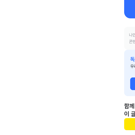
나만
콘텐
독
우
함께
이 