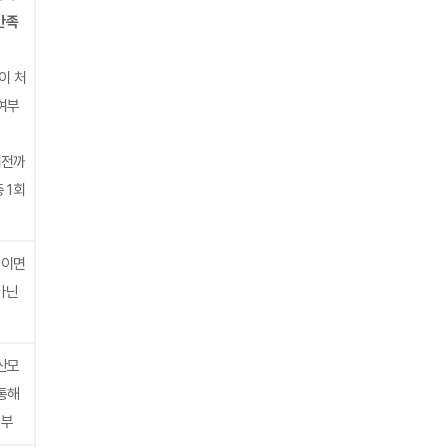
만족
이 처
여부
 이전까
 1회
하이면
아닌
산모
통해
신부