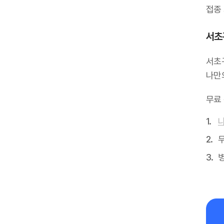
접종
서초
서초
나만
무료
무