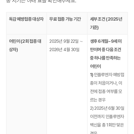
종 시기는 아래 표를 확인해주세요.
독감 예방접종 대상자
무료 접종 가능 기간
세부 조건 (2025년
기준)
어린이 (2회 접종 대
2025년 9월 22일 ∼
생후 6개월~9세 미
상자)
2026년 4월 30일
만이며 중 다음 조건
중 하나를 만족하는
어린이
1)
인플루엔자 예방접
종이 처음이거나, 이
전에 접종 여부를 모
르는 경우
2) 2025년 6월 30일
이전까지 인플루엔자
백신을 총 1회만 맞은
경우