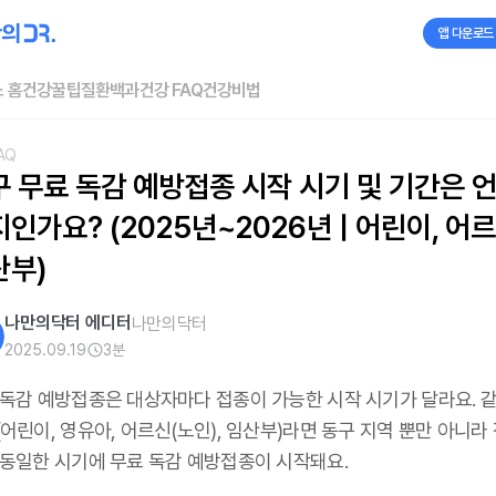
앱 다운로드
 홈
건강꿀팁
질환백과
건강 FAQ
건강비법
AQ
구 무료 독감 예방접종 시작 시기 및 기간은 
인가요? (2025년~2026년 | 어린이, 어르신
산부)
나만의닥터 에디터
나만의닥터
2025.09.19
3
분
 독감 예방접종은 대상자마다 접종이 가능한 시작 시기가 달라요. 같
어린이, 영유아, 어르신(노인), 임산부)라면 동구 지역 뿐만 아니라
 동일한 시기에 무료 독감 예방접종이 시작돼요.