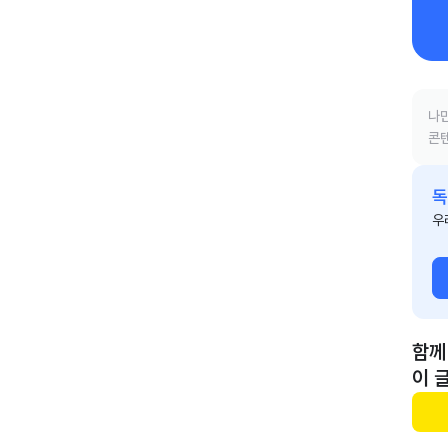
나만
콘텐
독
우
함께
이 