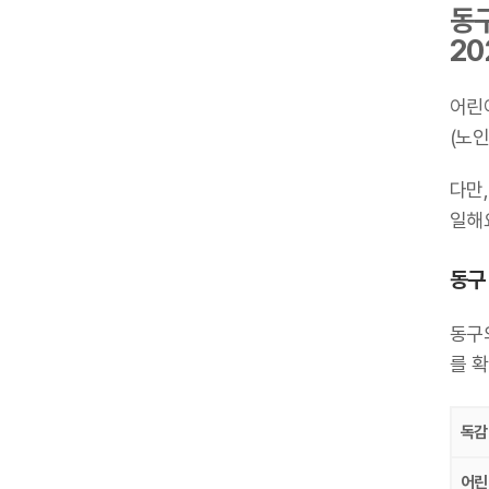
동구
20
어린
(노인
다만,
일해요
동구 
동구의
를 
독감
어린