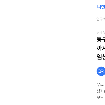
연구소
건강 F
동
까지
임
무료
상자(
모두