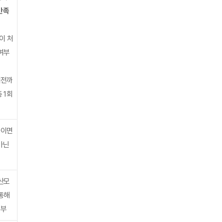
만족
이 처
여부
 이전까
 1회
하이면
아닌
산모
통해
신부