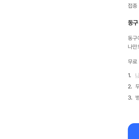
접종
동구
동구
나만
무료
무