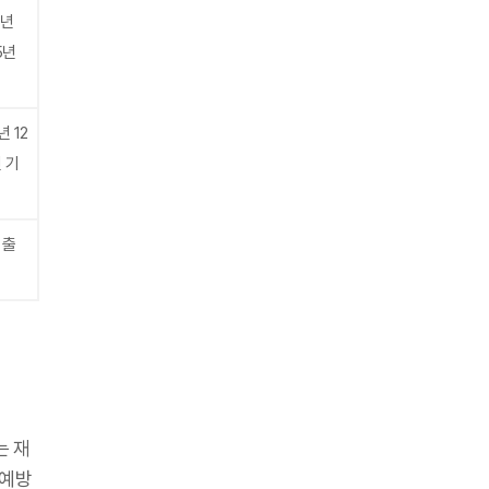
0년
5년
년 12
 기
 출
는 재
 예방