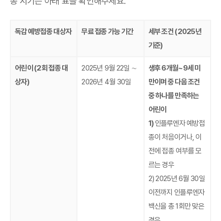
종 시기는 아래 표를 확인해주세요.
독감 예방접종 대상자
무료 접종 가능 기간
세부 조건 (2025년
기준)
어린이 (2회 접종 대
2025년 9월 22일 ∼
생후 6개월~9세 미
상자)
2026년 4월 30일
만이며 중 다음 조건
중 하나를 만족하는
어린이
1)
인플루엔자 예방접
종이 처음이거나, 이
전에 접종 여부를 모
르는 경우
2) 2025년 6월 30일
이전까지 인플루엔자
백신을 총 1회만 맞은
경우