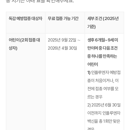
종 시기는 아래 표를 확인해주세요.
독감 예방접종 대상자
무료 접종 가능 기간
세부 조건 (2025년
기준)
어린이 (2회 접종 대
2025년 9월 22일 ∼
생후 6개월~9세 미
상자)
2026년 4월 30일
만이며 중 다음 조건
중 하나를 만족하는
어린이
1)
인플루엔자 예방접
종이 처음이거나, 이
전에 접종 여부를 모
르는 경우
2) 2025년 6월 30일
이전까지 인플루엔자
백신을 총 1회만 맞은
경우