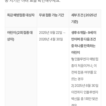
종 시기는 아래 표를 확인해주세요.
독감 예방접종 대상자
무료 접종 가능 기간
세부 조건 (2025년
기준)
어린이 (2회 접종 대
2025년 9월 22일 ∼
생후 6개월~9세 미
상자)
2026년 4월 30일
만이며 중 다음 조건
중 하나를 만족하는
어린이
1)
인플루엔자 예방접
종이 처음이거나, 이
전에 접종 여부를 모
르는 경우
2) 2025년 6월 30일
이전까지 인플루엔자
백신을 총 1회만 맞은
경우