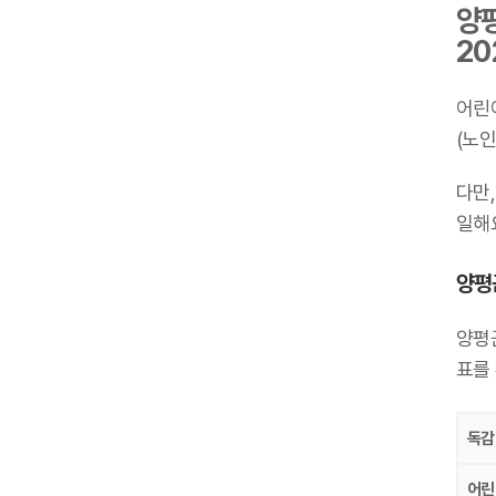
양평
20
어린
(노인
다만,
일해요
양평군
양평군
표를
독감
어린