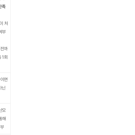
만족
이 처
여부
 이전까
 1회
하이면
아닌
산모
통해
신부