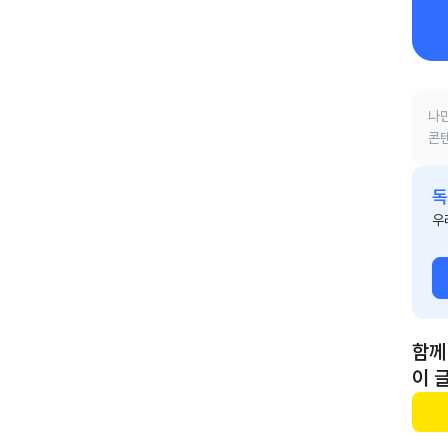
나만
콘텐
독
우
함께
이 