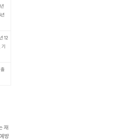
0년
5년
년 12
 기
 출
는 재
 예방