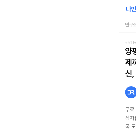
연구소
건강 F
양
제까
신,
무료
상자(
국 