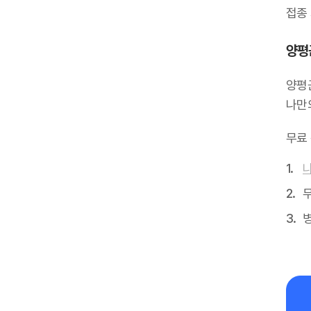
접종
양평
양평
나만
무료
무