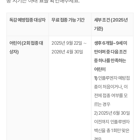
종 시기는 아래 표를 확인해주세요.
독감 예방접종 대상자
무료 접종 가능 기간
세부 조건 (2025년
기준)
어린이 (2회 접종 대
2025년 9월 22일 ∼
생후 6개월~9세 미
상자)
2026년 4월 30일
만이며 중 다음 조건
중 하나를 만족하는
어린이
1)
인플루엔자 예방접
종이 처음이거나, 이
전에 접종 여부를 모
르는 경우
2) 2025년 6월 30일
이전까지 인플루엔자
백신을 총 1회만 맞은
경우