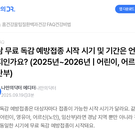
앱 다운로드
 홈
건강꿀팁
질환백과
건강 FAQ
건강비법
AQ
남 무료 독감 예방접종 시작 시기 및 기간은 
인가요? (2025년~2026년 | 어린이, 어르신
산부)
나만의닥터 에디터
나만의닥터
2025.09.19
3
분
 독감 예방접종은 대상자마다 접종이 가능한 시작 시기가 달라요. 같
어린이, 영유아, 어르신(노인), 임산부)라면 경남 지역 뿐만 아니라
 동일한 시기에 무료 독감 예방접종이 시작돼요.