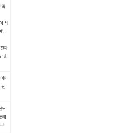
만족
이 처
여부
 이전까
 1회
하이면
아닌
산모
통해
신부