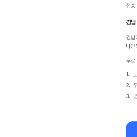
접종
경남
경남
나만
무료
무