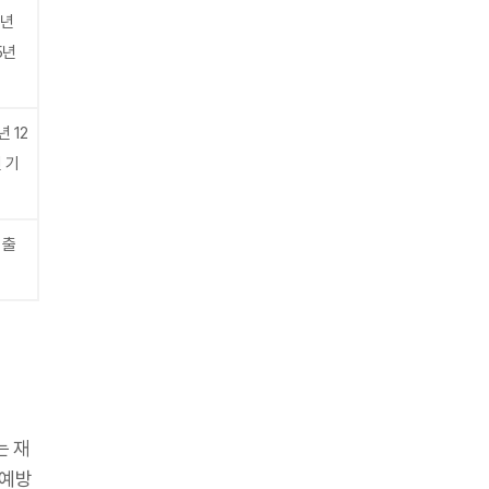
0년
5년
년 12
 기
 출
는 재
 예방