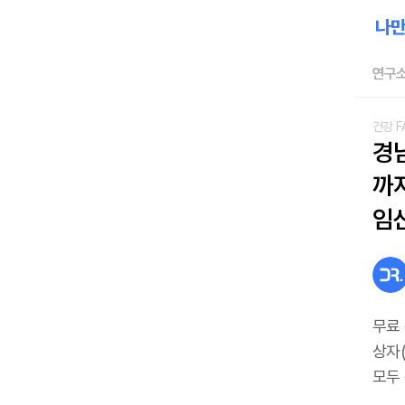
연구소
건강 F
경
까지
임
무료
상자(
모두