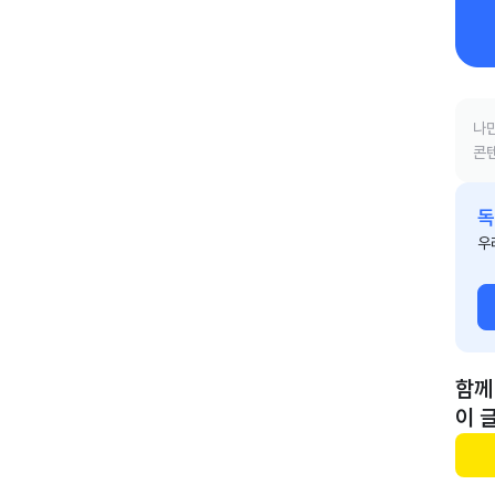
나만
콘텐
독
우
함께
이 