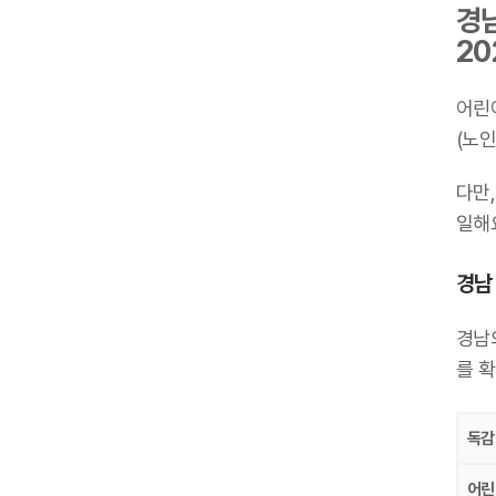
경남
20
어린
(노인
다만,
일해요
경남 
경남의
를 
독감
어린