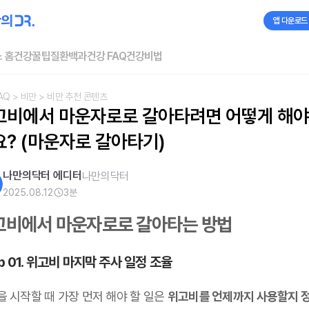
앱 다운로드
 홈
건강꿀팁
질환백과
건강 FAQ
건강비법
AQ
> 비만
> 비만 추천 콘텐츠
고비에서 마운자로로 갈아타려면 어떻게 해야
요? (마운자로 갈아타기)
나만의닥터 에디터
나만의닥터
2025.08.12
3
분
고비에서 마운자로로 갈아타는 방법
p 01. 위고비 마지막 주사 일정 조율
을 시작할 때 가장 먼저 해야 할 일은
위고비를 언제까지 사용할지 