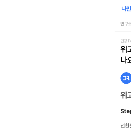
연구소
건강 F
위
나
위
Ste
전환