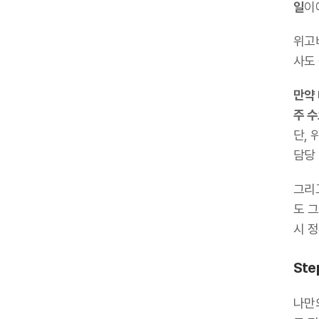
일
이
위고비
사도
만약 
주 
단,
담당
그리
도 
시 
St
나만