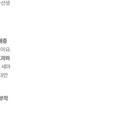
사선생
 체중
있어요.
효과와
 세마
 대안
 부작