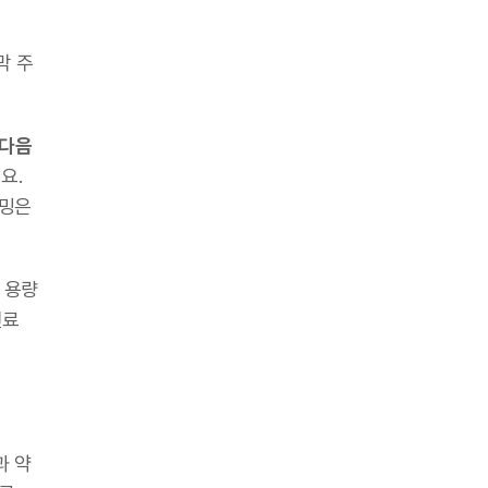
막 주
 다음
요.
이밍은
 용량
진료
과 약