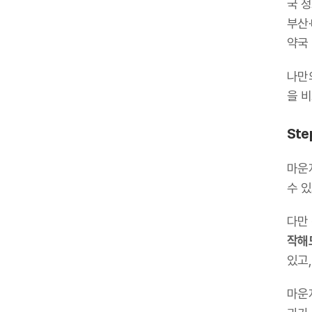
국 정
부산·
약국
나만
을 
Ste
마운
수 
다만
작해
있고
마운