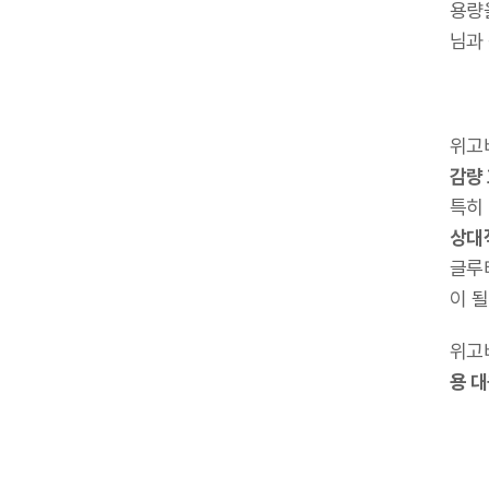
용량
님과
위고
감량
특히
상대
글루
이 될
위고
용 