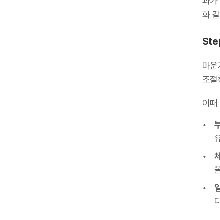
과가 
화 
Ste
마운
조절
이때
다