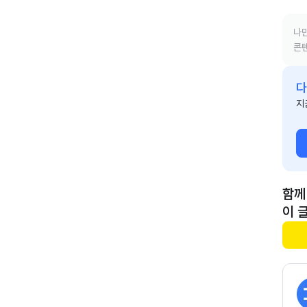
나만
콘텐
다
지
함께
이 