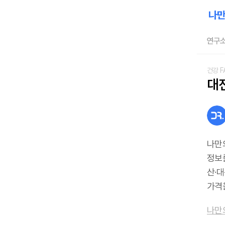
연구소
건강 F
대
나만
정보를
산·대
가격
나만