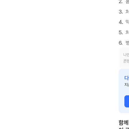
홈
처
나만
콘텐
다
지
함께