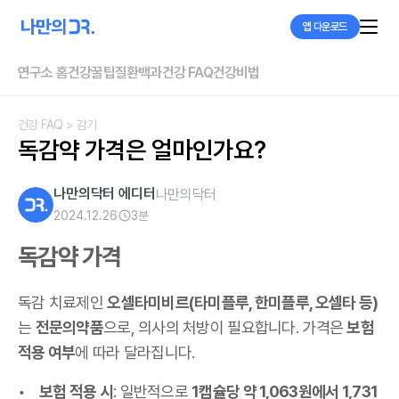
앱 다운로드
연구소 홈
건강꿀팁
질환백과
건강 FAQ
건강비법
건강 FAQ
> 감기
독감약 가격은 얼마인가요?
나만의닥터 에디터
나만의닥터
2024.12.26
3
분
독감약 가격
독감 치료제인
오셀타미비르(타미플루, 한미플루, 오셀타 등)
는
전문의약품
으로, 의사의 처방이 필요합니다. 가격은
보험
적용 여부
에 따라 달라집니다.
보험 적용 시
: 일반적으로
1캡슐당 약 1,063원에서 1,731