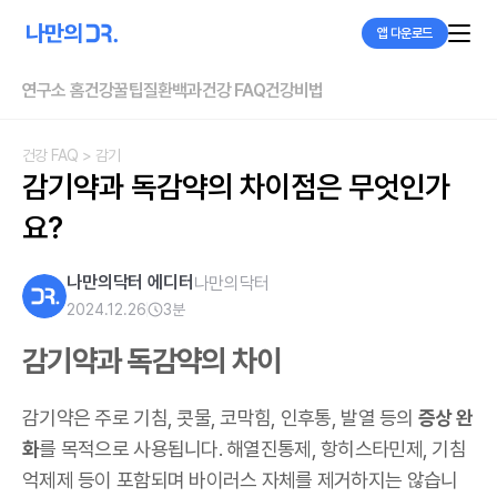
앱 다운로드
연구소 홈
건강꿀팁
질환백과
건강 FAQ
건강비법
건강 FAQ
> 감기
감기약과 독감약의 차이점은 무엇인가
요?
나만의닥터 에디터
나만의닥터
2024.12.26
3
분
감기약과 독감약의 차이
감기약은 주로 기침, 콧물, 코막힘, 인후통, 발열 등의
증상 완
화
를 목적으로 사용됩니다. 해열진통제, 항히스타민제, 기침
억제제 등이 포함되며 바이러스 자체를 제거하지는 않습니