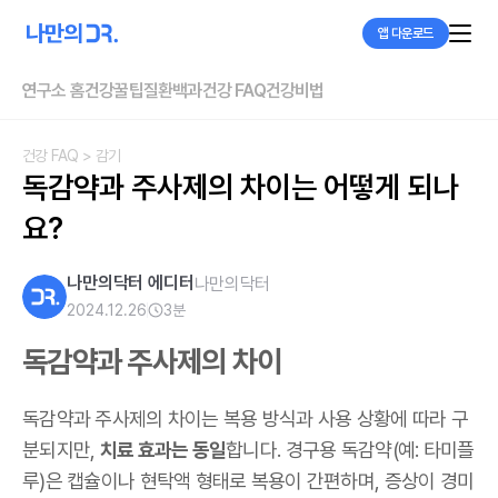
앱 다운로드
연구소 홈
건강꿀팁
질환백과
건강 FAQ
건강비법
건강 FAQ
> 감기
독감약과 주사제의 차이는 어떻게 되나
요?
나만의닥터 에디터
나만의닥터
2024.12.26
3
분
독감약과 주사제의 차이
독감약과 주사제의 차이는 복용 방식과 사용 상황에 따라 구
분되지만,
치료 효과는 동일
합니다.
경구용 독감약(예: 타미플
루)은 캡슐이나 현탁액 형태로 복용이 간편하며, 증상이 경미