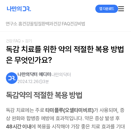
앱 다운로드
연구소 홈
건강꿀팁
질환백과
건강 FAQ
건강비법
건강 FAQ
> 감기
독감 치료를 위한 약의 적절한 복용 방법
은 무엇인가요?
나만의닥터 에디터
나만의닥터
2024.12.26
3
분
독감약의 적절한 복용 방법
독감 치료에는 주로
타미플루(오셀타미비르)
가 사용되며, 증
상 완화와 합병증 예방에 효과적입니다.
약은 증상 발생 후
48시간 이내
에 복용을 시작해야 가장 좋은 치료 효과를 기대