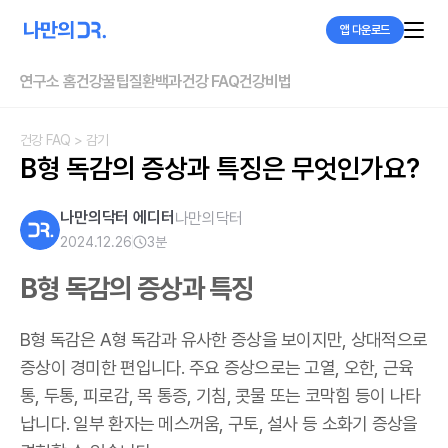
앱 다운로드
연구소 홈
건강꿀팁
질환백과
건강 FAQ
건강비법
건강 FAQ
> 감기
B형 독감의 증상과 특징은 무엇인가요?
나만의닥터 에디터
나만의닥터
2024.12.26
3
분
B형 독감의 증상과 특징
B형 독감은 A형 독감과 유사한 증상을 보이지만,
상대적으로
증상이 경미한 편입니다.
주요 증상으로는 고열, 오한, 근육
통, 두통, 피로감, 목 통증, 기침, 콧물 또는 코막힘 등이 나타
납니다. 일부 환자는 메스꺼움, 구토, 설사 등 소화기 증상을