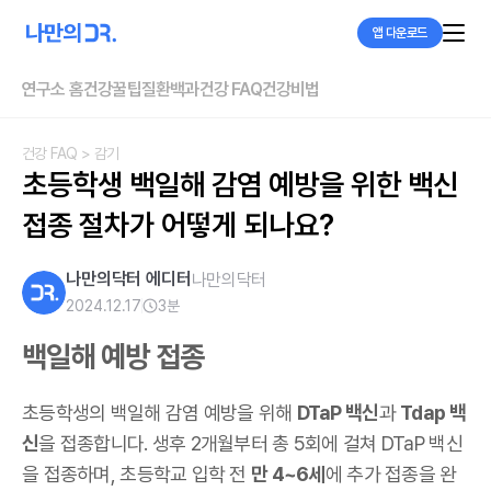
앱 다운로드
연구소 홈
건강꿀팁
질환백과
건강 FAQ
건강비법
건강 FAQ
> 감기
초등학생 백일해 감염 예방을 위한 백신 
접종 절차가 어떻게 되나요?
나만의닥터 에디터
나만의닥터
2024.12.17
3
분
백일해 예방 접종
초등학생의 백일해 감염 예방을 위해
DTaP 백신
과
Tdap 백
신
을 접종합니다. 생후 2개월부터 총 5회에 걸쳐 DTaP 백신
을 접종하며, 초등학교 입학 전
만 4~6세
에 추가 접종을 완