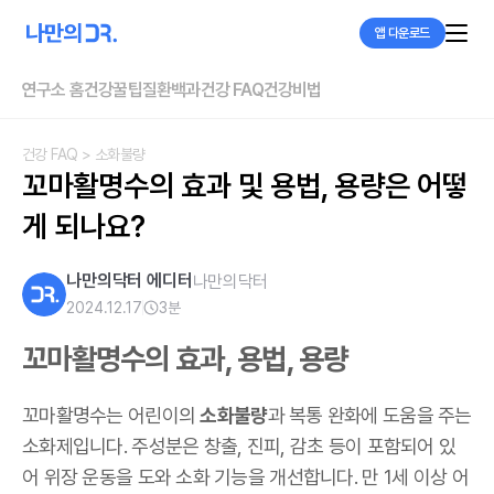
앱 다운로드
연구소 홈
건강꿀팁
질환백과
건강 FAQ
건강비법
건강 FAQ
> 소화불량
꼬마활명수의 효과 및 용법, 용량은 어떻
게 되나요?
나만의닥터 에디터
나만의닥터
2024.12.17
3
분
꼬마활명수의 효과, 용법, 용량
꼬마활명수는 어린이의
소화불량
과 복통 완화에 도움을 주는
소화제입니다. 주성분은 창출, 진피, 감초 등이 포함되어 있
어 위장 운동을 도와 소화 기능을 개선합니다. 만 1세 이상 어