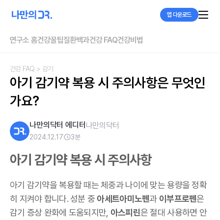
앱 다운로드
연구소 홈
건강꿀팁
질환백과
건강 FAQ
건강비법
건강 FAQ
> 감기
아기 감기약 복용 시 주의사항은 무엇인
가요?
나만의닥터 에디터
나만의닥터
2024.12.17
3
분
아기 감기약 복용 시 주의사항
아기 감기약을 복용할 때는 체중과 나이에 맞는 용량을 정확
히 지켜야 합니다. 성분 중
아세트아미노펜
과
이부프로펜
은
감기 증상 완화에 도움되지만,
아스피린
은 절대 사용하면 안