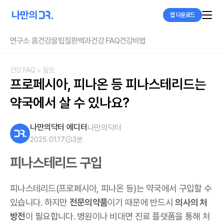
앱 다운로드
연구소 홈
건강꿀팁
질환백과
건강 FAQ
건강비법
건강 FAQ
> 탈모
프로페시아, 피나온 등 피나스테리드는 
약국에서 살 수 있나요?
나만의닥터 에디터
나만의닥터
2025.01.17
3
분
피나스테리드 구입
피나스테리드(프로페시아, 피나온 등)는 약국에서 구입할 수
있습니다. 하지만
전문의약품
이기 때문에 반드시
의사의 처
방전
이 필요합니다. 병원이나 비대면 진료 플랫폼을 통해 처