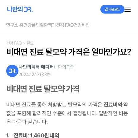
앱 다운로드
연구소 홈
건강꿀팁
질환백과
건강 FAQ
건강비법
건강 FAQ
> 탈모
비대면 진료 탈모약 가격은 얼마인가요?
나만의닥터 에디터
나만의닥터
2024.12.17
3
분
비대면 진료 탈모약 가격
비대면 진료를 통해 처방받는 탈모약의 가격은
진료비와 약
값
을 포함해 합리적인 수준에서 결정됩니다. 일반적인 비용
은 다음과 같습니다:
진료비
:
1,460원 내외