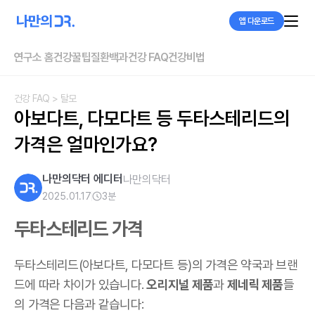
앱 다운로드
연구소 홈
건강꿀팁
질환백과
건강 FAQ
건강비법
건강 FAQ
> 탈모
아보다트, 다모다트 등 두타스테리드의 
가격은 얼마인가요?
나만의닥터 에디터
나만의닥터
2025.01.17
3
분
두타스테리드 가격
두타스테리드(아보다트, 다모다트 등)의 가격은 약국과 브랜
드에 따라 차이가 있습니다.
오리지널 제품
과
제네릭 제품
들
의 가격은 다음과 같습니다: