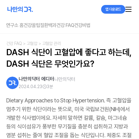
앱 다운로드
연구소 홈
건강꿀팁
질환백과
건강 FAQ
건강비법
건강 FAQ
> 고혈압
> 고혈압 관리
DASH 식단이 고혈압에 좋다고 하는데, 
DASH 식단은 무엇인가요?
나만의닥터 에디터
나만의닥터
2024.04.23
3
분
Dietary Approaches to Stop Hypertension. 즉 고혈압을
멈추기 위한 식단이라는 뜻으로, 미국 국립보건원(NIH)에서
개발한 식사법이에요. 자세히 말하면 칼륨, 칼슘, 마그네슘
등의 식이섬유가 풍부한 무기질을 충분히 섭취하고 지방과
염분 섭취는 줄여 혈압 조절을 돕는 식단입니다. 체중도 조절