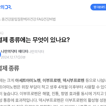
앱 다운로드
 홈
건강꿀팁
질환백과
건강 FAQ
건강비법
AQ
열제 종류에는 무엇이 있나요?
나만의닥터 에디터
나만의닥터
2024.12.17
3
분
열제 종류
제는 크게
아세트아미노펜
,
이부프로펜
,
덱시부프로펜
등으로 나뉩
트아미노펜은 위장 부담이 적고 생후 4개월 이후부터 사용할 수 있
이 높습니다. 이부프로펜은 해열, 진통, 항염 효과를 동시에 가지고
성 통증에 효과적입니다. 덱시부프로펜은 이부프로펜의 활성형 성