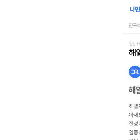
연구소
건강 F
해
해
해열
아세
전성
염증