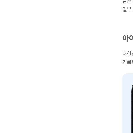
같은
일부
아이
대한
기록