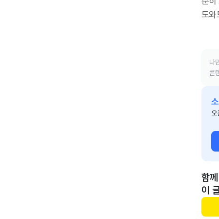
준히
도와
나만
콘텐
소
오
함께
이 