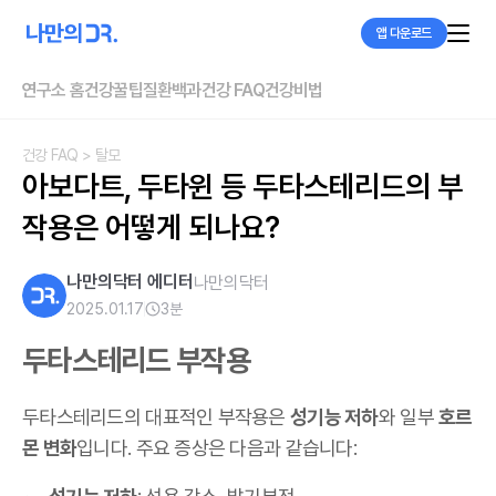
앱 다운로드
연구소 홈
건강꿀팁
질환백과
건강 FAQ
건강비법
건강 FAQ
> 탈모
아보다트, 두타윈 등 두타스테리드의 부
작용은 어떻게 되나요?
나만의닥터 에디터
나만의닥터
2025.01.17
3
분
두타스테리드 부작용
두타스테리드의 대표적인 부작용은
성기능 저하
와 일부
호르
몬 변화
입니다. 주요 증상은 다음과 같습니다: