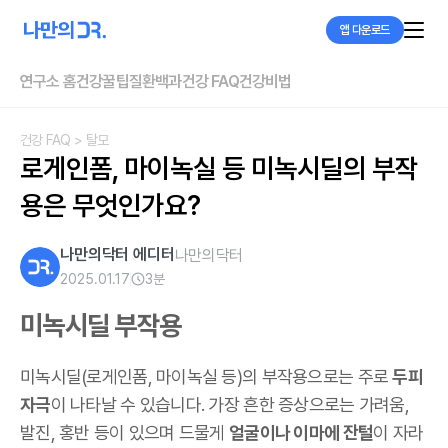
앱 다운로드
연구소 홈
건강꿀팁
질환백과
건강 FAQ
건강비법
건강 FAQ
> 탈모
로게인폼, 마이녹실 등 미녹시딜의 부작
용은 무엇인가요?
나만의닥터 에디터
나만의닥터
2025.01.17
3
분
미녹시딜 부작용
미녹시딜(로게인폼, 마이녹실 등)의 부작용으로는 주로
두피
자극
이 나타날 수 있습니다. 가장 흔한 증상으로는 가려움,
발진, 홍반 등이 있으며 드물게
얼굴이나 이마에 잔털
이 자라