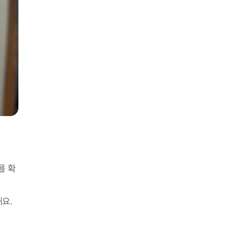
를 확
해요.