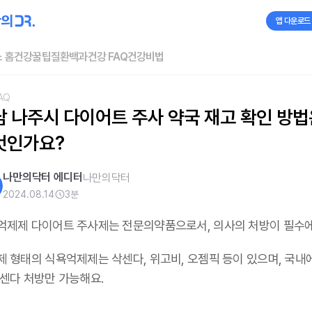
앱 다운로드
 홈
건강꿀팁
질환백과
건강 FAQ
건강비법
AQ
 나주시 다이어트 주사 약국 재고 확인 방법
엇인가요?
나만의닥터 에디터
나만의닥터
2024.08.14
3
분
억제제 다이어트 주사제는 전문의약품으로서, 의사의 처방이 필수
제 형태의 식욕억제제는 삭센다, 위고비, 오젬픽 등이 있으며,
국내
삭센다 처방만 가능해요
.