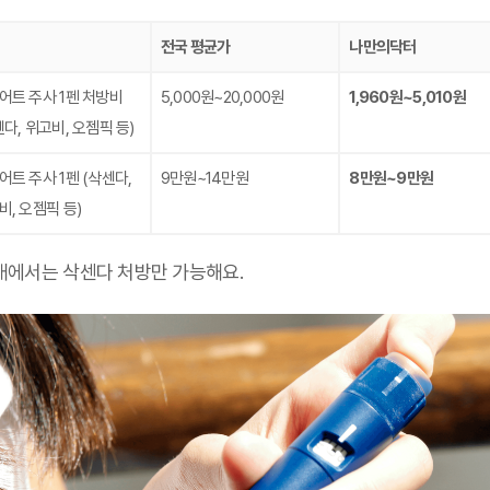
전국 평균가
나만의닥터
어트 주사 1펜 처방비
5,000원~20,000원
1,960원~5,010원
센다, 위고비, 오젬픽 등)
어트 주사 1펜
(삭센다,
9만원~14만원
8만원~9만원
비, 오젬픽 등)
국내에서는 삭센다 처방만 가능해요.