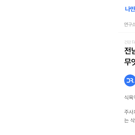
연구소
건강 F
전남
무
식욕
주사
는 