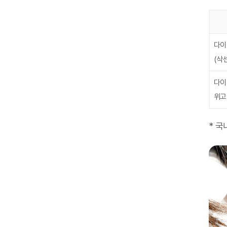
다이
(삭
다이
위고
* 