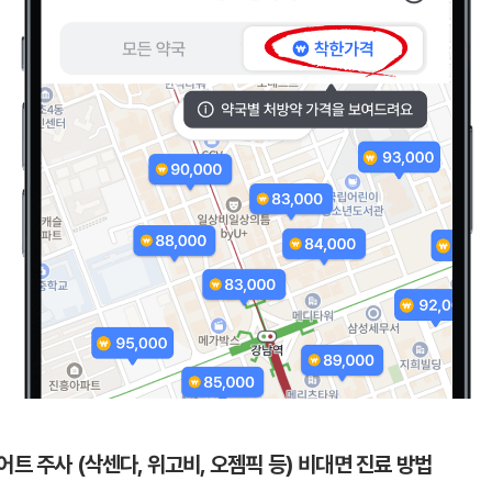
어트 주사 (삭센다, 위고비, 오젬픽 등) 비대면 진료 방법