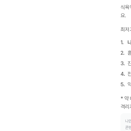
식욕
요
.
최저
진
* 약
격리
나만
콘텐