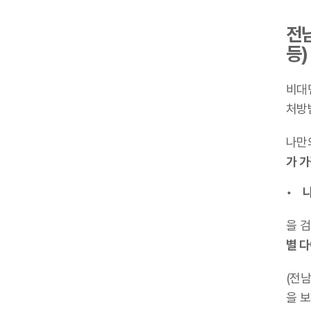
전남
등)
비대
처방
나만
가 
나
을 
별 
(전
을 보