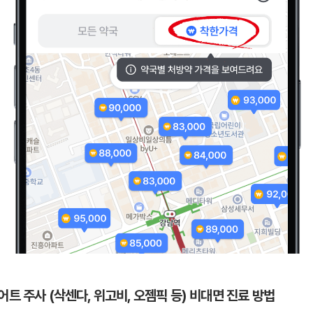
어트 주사 (삭센다, 위고비, 오젬픽 등) 비대면 진료 방법