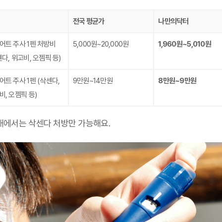
전국 평균가
나만의닥터
어트 주사 1펜 처방비
5,000원~20,000원
1,960원~5,010원
센다, 위고비, 오젬픽 등)
어트 주사 1펜
(삭센다,
9만원~14만원
8만원~9만원
비, 오젬픽 등)
국내에서는 삭센다 처방만 가능해요.