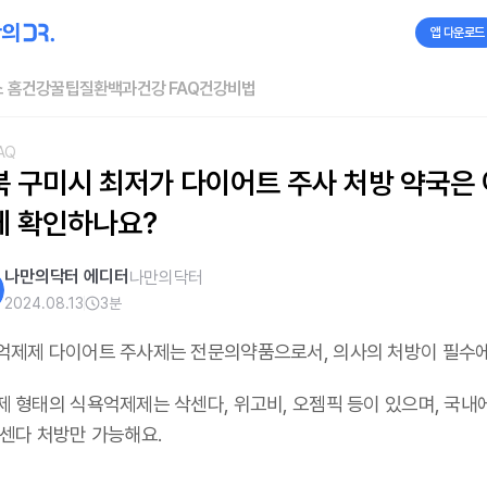
앱 다운로드
 홈
건강꿀팁
질환백과
건강 FAQ
건강비법
AQ
북 구미시 최저가 다이어트 주사 처방 약국은 
게 확인하나요?
나만의닥터 에디터
나만의닥터
2024.08.13
3
분
억제제 다이어트 주사제는 전문의약품으로서, 의사의 처방이 필수
제 형태의 식욕억제제는 삭센다, 위고비, 오젬픽 등이 있으며,
국내
삭센다 처방만 가능해요
.