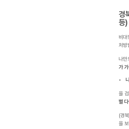
경북
등)
비대
처방
나만
가 
나
을 
별 
(경
을 보