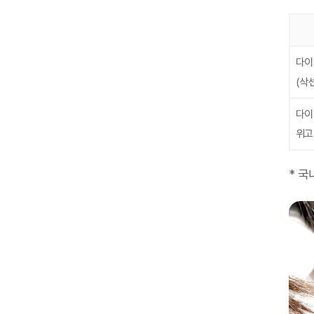
다이
(삭
다이
위고
* 