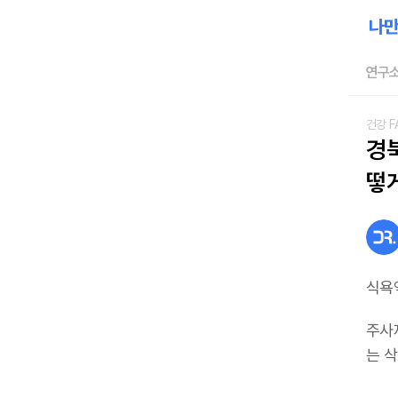
연구소
건강 F
경
떻
식욕
주사
는 