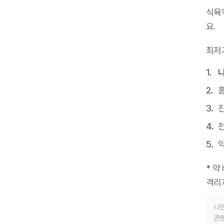
식욕
요
.
최저
진
* 약
격리
나만
콘텐