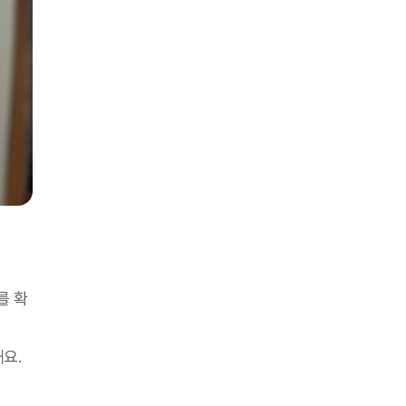
를 확
해요.