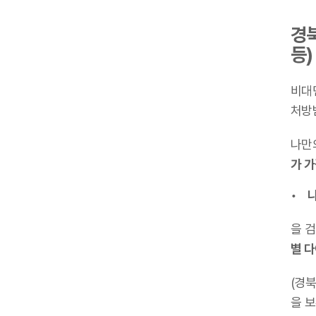
경북
등)
비대
처방
나만
가 
나
을 
별 
(경
을 보