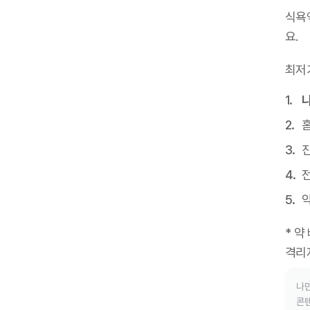
식욕
요
.
최저
진
* 약
격리
나만
콘텐