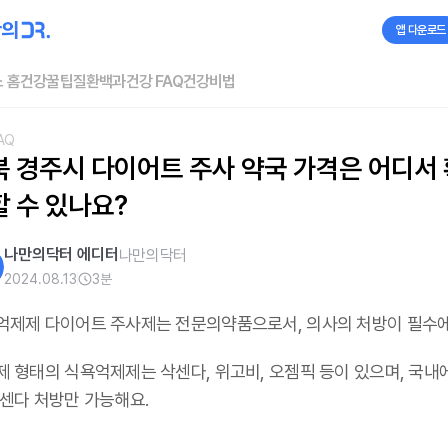
앱 다운로드
 홈
건강꿀팁
질환백과
건강 FAQ
건강비법
AQ
북 경주시 다이어트 주사 약국 가격은 어디서 
할 수 있나요?
나만의닥터 에디터
나만의닥터
2024.08.13
3
분
억제제 다이어트 주사제는 전문의약품으로서, 의사의 처방이 필수
제 형태의 식욕억제제는 삭센다, 위고비, 오젬픽 등이 있으며,
국내
삭센다 처방만 가능해요
.