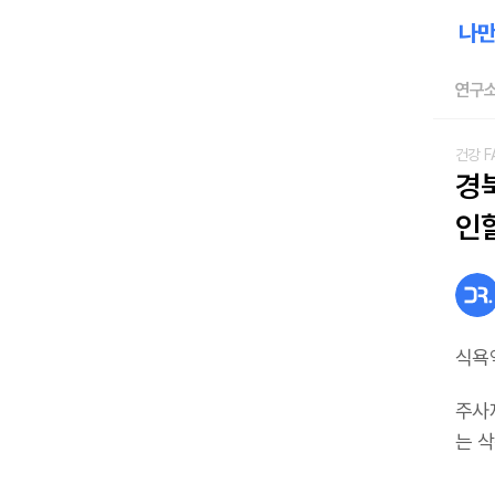
연구소
건강 F
경
인
식욕
주사
는 