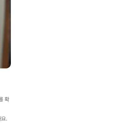
를 확
해요.