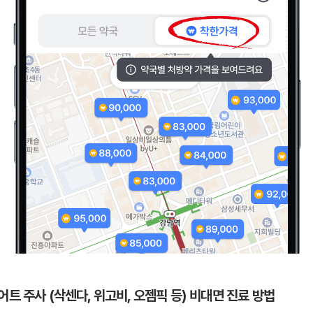
어트 주사 (삭센다, 위고비, 오젬픽 등) 비대면 진료 방법