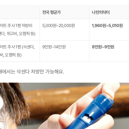
전국 평균가
나만의닥터
어트 주사 1펜 처방비
5,000원~20,000원
1,960원~5,010원
센다, 위고비, 오젬픽 등)
어트 주사 1펜
(삭센다,
9만원~14만원
8만원~9만원
비, 오젬픽 등)
국내에서는 삭센다 처방만 가능해요.