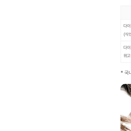
다이
(삭
다이
위고
* 