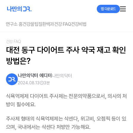
앱 다운로드
연구소 홈
건강꿀팁
질환백과
건강 FAQ
건강비법
건강 FAQ
대전 동구 다이어트 주사 약국 재고 확인 
방법은?
나만의닥터 에디터
나만의닥터
2024.08.13
3
분
식욕억제제 다이어트 주사제는 전문의약품으로서, 의사의 처
방이 필수에요.
주사제 형태의 식욕억제제는 삭센다, 위고비, 오젬픽 등이 있
으며,
국내에서는 삭센다 처방만 가능해요
.