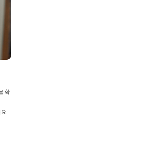
를 확
해요.