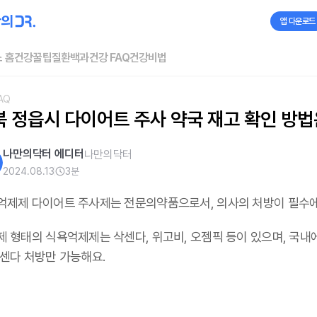
앱 다운로드
 홈
건강꿀팁
질환백과
건강 FAQ
건강비법
AQ
북 정읍시 다이어트 주사 약국 재고 확인 방법
나만의닥터 에디터
나만의닥터
2024.08.13
3
분
억제제 다이어트 주사제는 전문의약품으로서, 의사의 처방이 필수
제 형태의 식욕억제제는 삭센다, 위고비, 오젬픽 등이 있으며,
국내
삭센다 처방만 가능해요
.