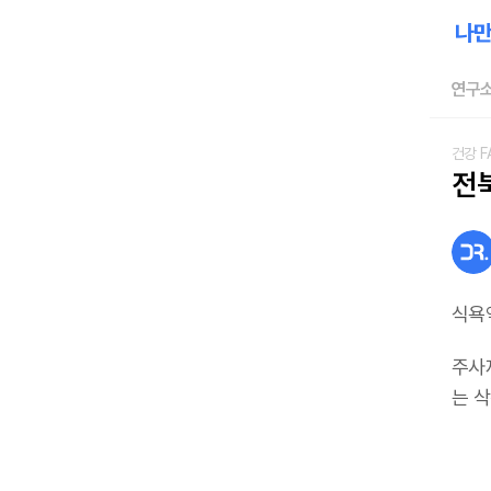
연구소
건강 F
전
식욕
주사
는 