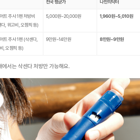
전국 평균가
나만의닥터
어트 주사 1펜 처방비
5,000원~20,000원
1,960원~5,010원
센다, 위고비, 오젬픽 등)
어트 주사 1펜
(삭센다,
9만원~14만원
8만원~9만원
비, 오젬픽 등)
국내에서는 삭센다 처방만 가능해요.