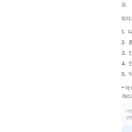
요
.
최저
진
* 약
격리
나만
콘텐