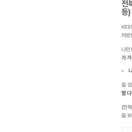
전북
등)
비대
처방
나만
가 
나
을 
별 
(전
을 보