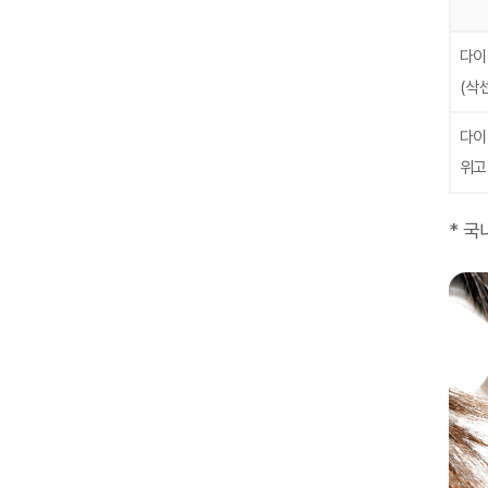
다이
(삭
다이
위고
* 