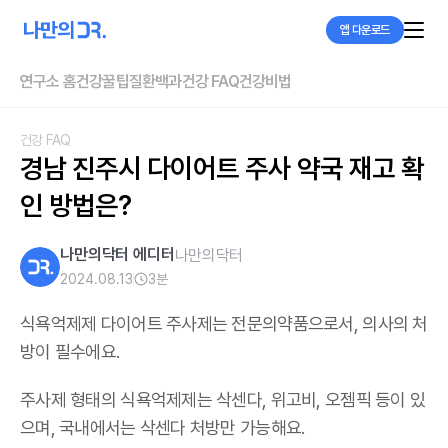
앱 다운로드
연구소 홈
건강꿀팁
질환백과
건강 FAQ
건강비법
건강 FAQ
경남 진주시 다이어트 주사 약국 재고 확
인 방법은?
나만의닥터 에디터
나만의닥터
2024.08.13
3
분
식욕억제제 다이어트 주사제는 전문의약품으로서, 의사의 처
방이 필수에요.
주사제 형태의 식욕억제제는 삭센다, 위고비, 오젬픽 등이 있
으며,
국내에서는 삭센다 처방만 가능해요
.