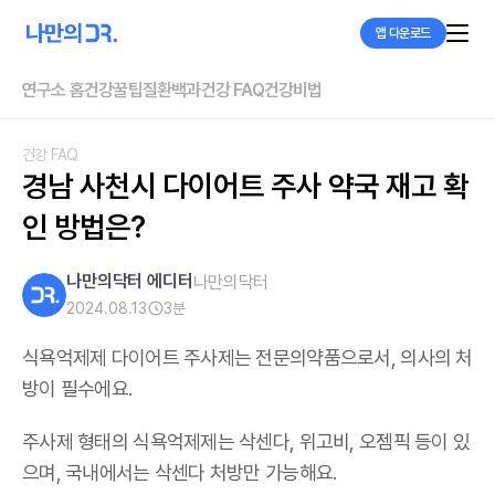
앱 다운로드
연구소 홈
건강꿀팁
질환백과
건강 FAQ
건강비법
건강 FAQ
경남 사천시 다이어트 주사 약국 재고 확
인 방법은?
나만의닥터 에디터
나만의닥터
2024.08.13
3
분
식욕억제제 다이어트 주사제는 전문의약품으로서, 의사의 처
방이 필수에요.
주사제 형태의 식욕억제제는 삭센다, 위고비, 오젬픽 등이 있
으며,
국내에서는 삭센다 처방만 가능해요
.