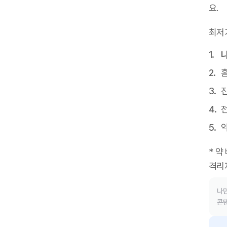
요
.
최저
진
* 약
격리
나만
콘텐