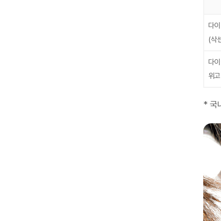
다이
(삭
다이
위고
* 