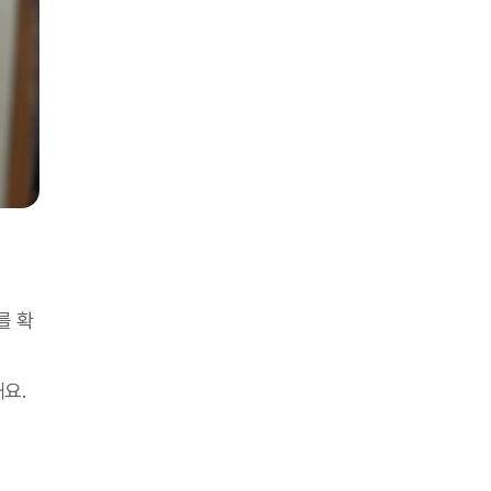
를 확
해요.