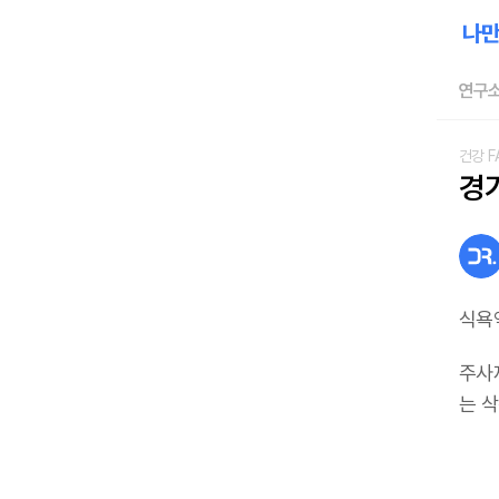
연구소
건강 F
경
식욕
주사
는 