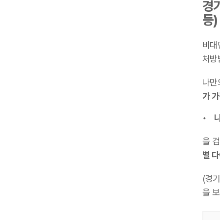
경기
등)
비대
처방
나만
가 
나
을 
별 
(경
을 보