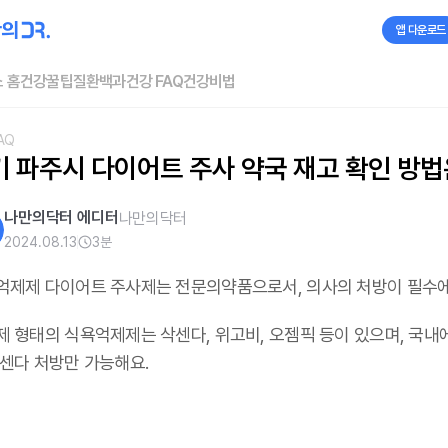
앱 다운로드
 홈
건강꿀팁
질환백과
건강 FAQ
건강비법
AQ
기 파주시 다이어트 주사 약국 재고 확인 방법
나만의닥터 에디터
나만의닥터
2024.08.13
3
분
억제제 다이어트 주사제는 전문의약품으로서, 의사의 처방이 필수
제 형태의 식욕억제제는 삭센다, 위고비, 오젬픽 등이 있으며,
국내
삭센다 처방만 가능해요
.