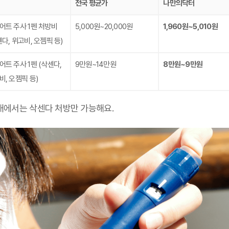
전국 평균가
나만의닥터
어트 주사 1펜 처방비
5,000원~20,000원
1,960원~5,010원
센다, 위고비, 오젬픽 등)
어트 주사 1펜
(삭센다,
9만원~14만원
8만원~9만원
비, 오젬픽 등)
국내에서는 삭센다 처방만 가능해요.