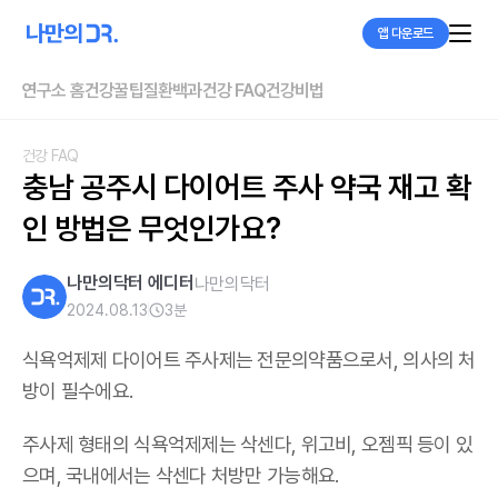
앱 다운로드
연구소 홈
건강꿀팁
질환백과
건강 FAQ
건강비법
건강 FAQ
충남 공주시 다이어트 주사 약국 재고 확
인 방법은 무엇인가요?
나만의닥터 에디터
나만의닥터
2024.08.13
3
분
식욕억제제 다이어트 주사제는 전문의약품으로서, 의사의 처
방이 필수에요.
주사제 형태의 식욕억제제는 삭센다, 위고비, 오젬픽 등이 있
으며,
국내에서는 삭센다 처방만 가능해요
.