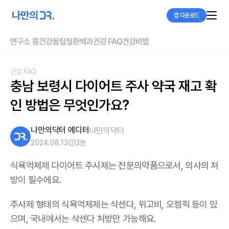
앱 다운로드
연구소 홈
건강꿀팁
질환백과
건강 FAQ
건강비법
건강 FAQ
충남 보령시 다이어트 주사 약국 재고 확
인 방법은 무엇인가요?
나만의닥터 에디터
나만의닥터
2024.08.13
3
분
식욕억제제 다이어트 주사제는 전문의약품으로서, 의사의 처
방이 필수에요.
주사제 형태의 식욕억제제는 삭센다, 위고비, 오젬픽 등이 있
으며,
국내에서는 삭센다 처방만 가능해요
.