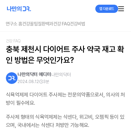
앱 다운로드
연구소 홈
건강꿀팁
질환백과
건강 FAQ
건강비법
건강 FAQ
충북 제천시 다이어트 주사 약국 재고 확
인 방법은 무엇인가요?
나만의닥터 에디터
나만의닥터
2024.08.12
3
분
식욕억제제 다이어트 주사제는 전문의약품으로서, 의사의 처
방이 필수에요.
주사제 형태의 식욕억제제는 삭센다, 위고비, 오젬픽 등이 있
으며,
국내에서는 삭센다 처방만 가능해요
.