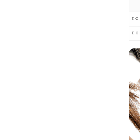
다이
다이