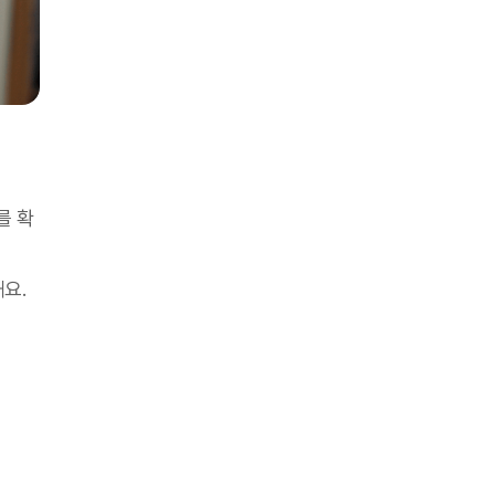
를 확
해요.