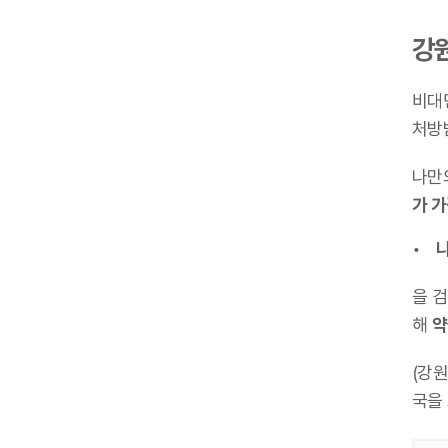
강
비대
처방
나만
가 
나
을 
해
약
(강
국을