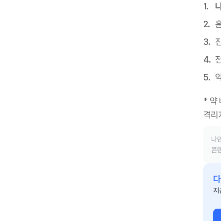
진
* 약
격리
나만
콘텐
다
지