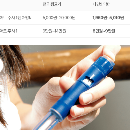
전국 평균가
나만의닥터
어트 주사 1펜 처방비
5,000원~20,000원
1,960원~5,010원
어트 주사 1
9만원~14만원
8만원~9만원