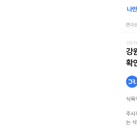
연구소
건강 F
강
확
식욕
주사
는 