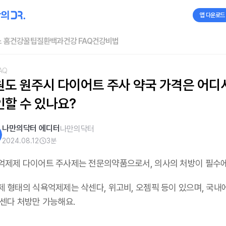
앱 다운로드
 홈
건강꿀팁
질환백과
건강 FAQ
건강비법
AQ
원도 원주시 다이어트 주사 약국 가격은 어디서
인할 수 있나요?
나만의닥터 에디터
나만의닥터
2024.08.12
3
분
억제제 다이어트 주사제는 전문의약품으로서, 의사의 처방이 필수
제 형태의 식욕억제제는 삭센다, 위고비, 오젬픽 등이 있으며,
국내
삭센다 처방만 가능해요
.