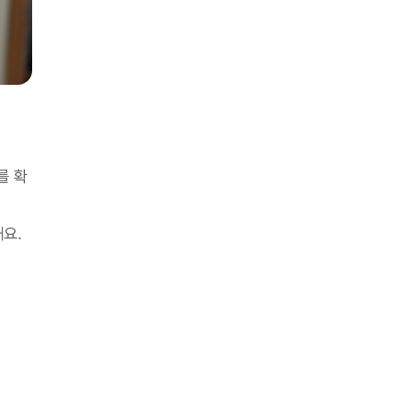
를 확
해요.