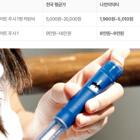
전국 평균가
나만의닥터
어트 주사 1펜 처방비
5,000원~20,000원
1,960원~5,010원
어트 주사 1
9만원~14만원
8만원~9만원