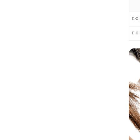
다이
다이