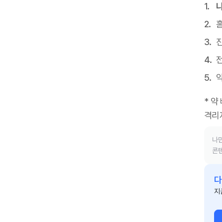
진
* 약
격리
나만
콘텐
다
지