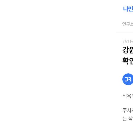
연구소
건강 F
강
확
식욕
주사
는 