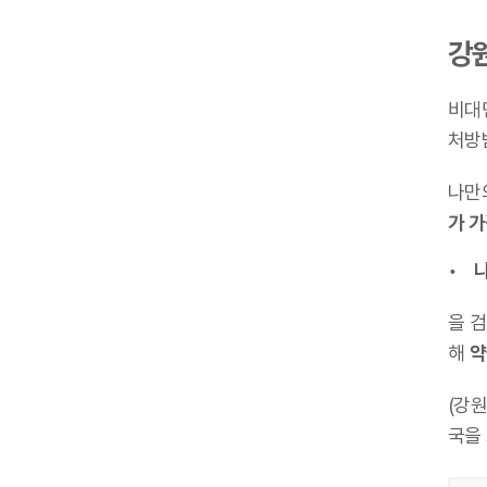
강
비대
처방
나만
가 
나
을 
해
약
(강
국을