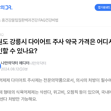
앱 다운로드
 홈
건강꿀팁
질환백과
건강 FAQ
건강비법
AQ
원도 강릉시 다이어트 주사 약국 가격은 어디서
인할 수 있나요?
나만의닥터 에디터
나만의닥터
2024.08.12
3
분
억제제 다이어트 주사제는 전문의약품으로서, 의사의 처방이 필수
제 형태의 식욕억제제는 삭센다, 위고비, 오젬픽 등이 있으며,
국내
삭센다 처방만 가능해요
.