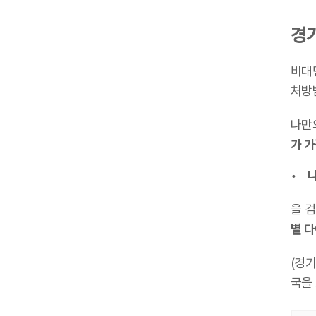
경
비대
처방
나만
가 
나
을 
별 
(경
국을