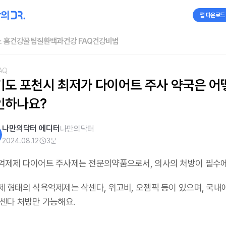
앱 다운로드
 홈
건강꿀팁
질환백과
건강 FAQ
건강비법
AQ
기도 포천시 최저가 다이어트 주사 약국은 어떻
인하나요?
나만의닥터 에디터
나만의닥터
2024.08.12
3
분
억제제 다이어트 주사제는 전문의약품으로서, 의사의 처방이 필수
제 형태의 식욕억제제는 삭센다, 위고비, 오젬픽 등이 있으며,
국내
삭센다 처방만 가능해요
.