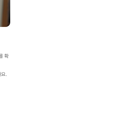
를 확
해요.