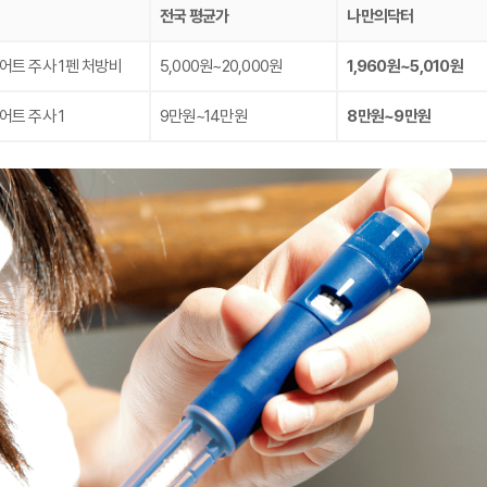
전국 평균가
나만의닥터
어트 주사 1펜 처방비
5,000원~20,000원
1,960원~5,010원
어트 주사 1
9만원~14만원
8만원~9만원