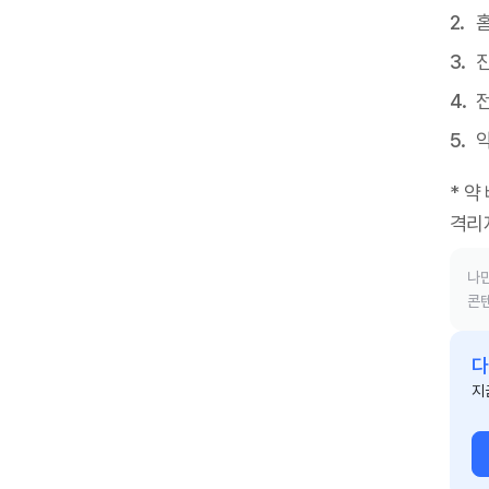
진
* 약
격리
나만
콘텐
다
지