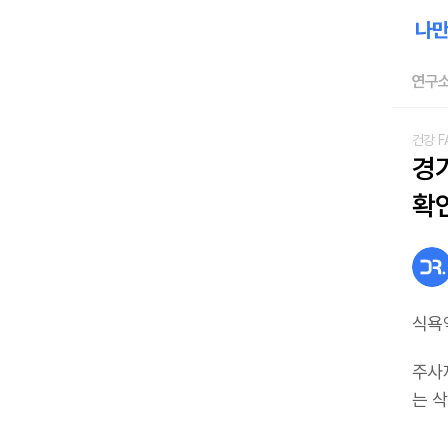
연구소
건강 F
경
확
식욕
주사
는 