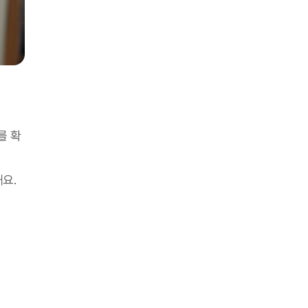
를 확
해요.