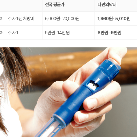
전국 평균가
나만의닥터
어트 주사 1펜 처방비
5,000원~20,000원
1,960원~5,010원
어트 주사 1
9만원~14만원
8만원~9만원