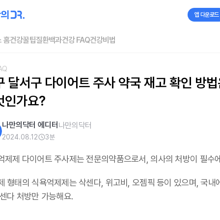
앱 다운로드
 홈
건강꿀팁
질환백과
건강 FAQ
건강비법
AQ
 달서구 다이어트 주사 약국 재고 확인 방법
엇인가요?
나만의닥터 에디터
나만의닥터
2024.08.12
3
분
억제제 다이어트 주사제는 전문의약품으로서, 의사의 처방이 필수
제 형태의 식욕억제제는 삭센다, 위고비, 오젬픽 등이 있으며,
국내
삭센다 처방만 가능해요
.