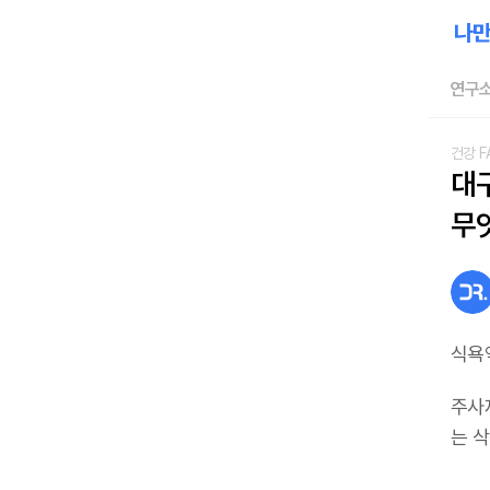
연구소
건강 F
대구
무
식욕
주사
는 