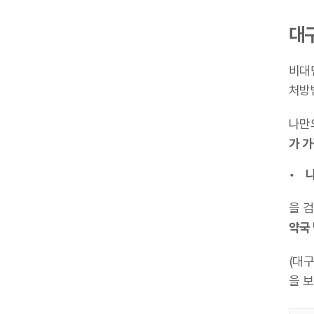
대구
비대
처방
나만
가 
나
을 
약국
(대
을 보