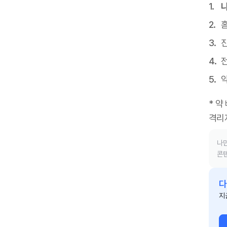
진
* 약
격리
나만
콘텐
다
지