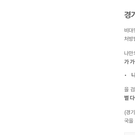
경
비대
처방
나만
가 
나
을 
별 
(경
국을