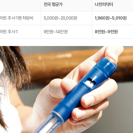
전국 평균가
나만의닥터
어트 주사 1펜 처방비
5,000원~20,000원
1,960원~5,010원
어트 주사 1
9만원~14만원
8만원~9만원