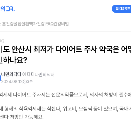
앱 다운로드
 홈
건강꿀팁
질환백과
건강 FAQ
건강비법
AQ
기도 안산시 최저가 다이어트 주사 약국은 어떻
인하나요?
나만의닥터 에디터
나만의닥터
2024.08.12
3
분
억제제 다이어트 주사제는 전문의약품으로서, 의사의 처방이 필수
제 형태의 식욕억제제는 삭센다, 위고비, 오젬픽 등이 있으며,
국내
삭센다 처방만 가능해요
.