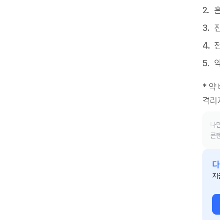
진
* 약
격리
나만
콘텐
다
지