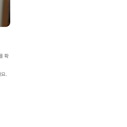
를 확
해요.