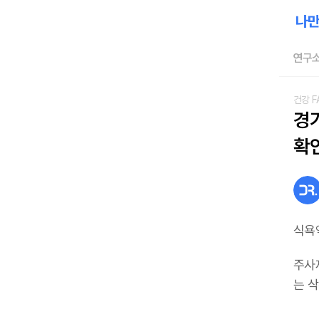
연구소
건강 F
경
확
식욕
주사
는 