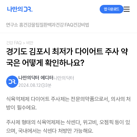
앱 다운로드
연구소 홈
건강꿀팁
질환백과
건강 FAQ
건강비법
건강 FAQ
> 비만
경기도 김포시 최저가 다이어트 주사 약
국은 어떻게 확인하나요?
나만의닥터 에디터
나만의닥터
2024.08.12
3
분
식욕억제제 다이어트 주사제는 전문의약품으로서, 의사의 처
방이 필수에요.
주사제 형태의 식욕억제제는 삭센다, 위고비, 오젬픽 등이 있
으며,
국내에서는 삭센다 처방만 가능해요
.